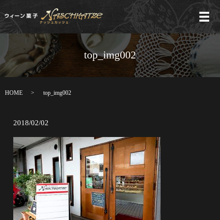
メ
top_img002
HOME
top_img002
2018/02/02