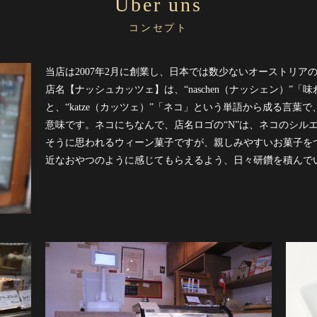
Über uns
コンセプト
当店は2007年2月に創業し、日本では数少ないオーストリア
店名【ナッシュカッツェ】は、“naschen（ナッシェン）”
と、“katze（カッツェ）”「ネコ」という単語から成る言
意味です。ネコにちなんで、店名ロゴの“N”は、ネコのシル
そうに思われるウィーン菓子ですが、親しみやすいお菓子を
近なおやつのように感じてもらえるよう、日々研鑽を積んで