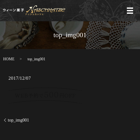
メ
top_img001
HOME
top_img001
2017/12/07
top_img001