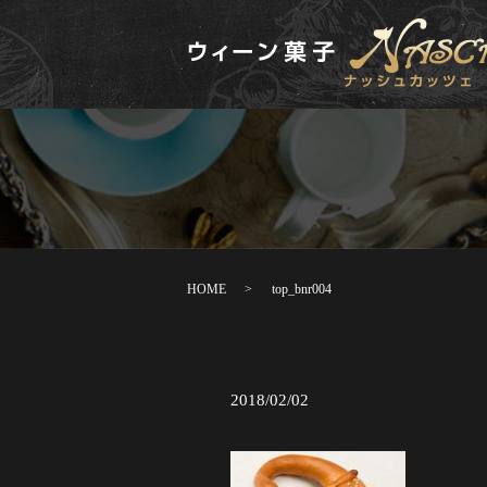
HOME
top_bnr004
2018/02/02