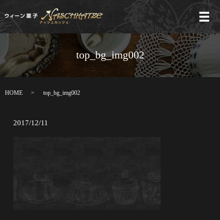
メ
top_bg_img002
HOME
top_bg_img002
2017/12/11