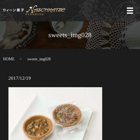
メ
sweets_img028
HOME
sweets_img028
2017/12/19