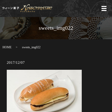
メ
sweets_img022
HOME
sweets_img022
2017/12/07