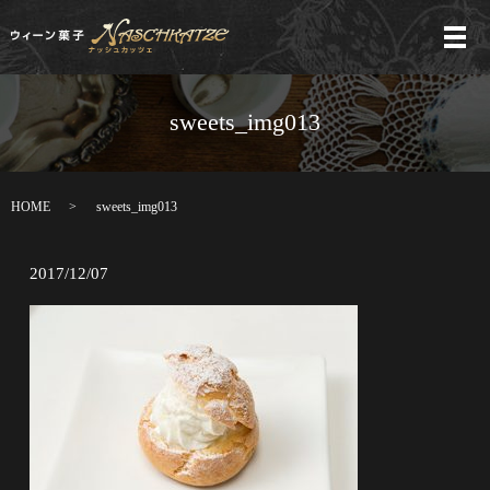
メ
sweets_img013
HOME
sweets_img013
2017/12/07