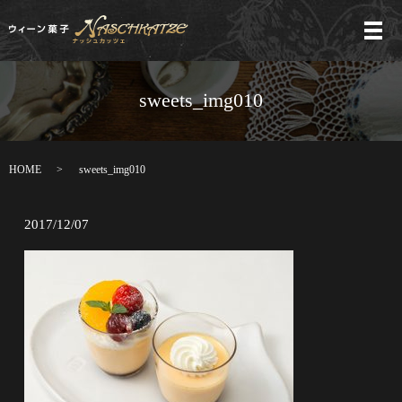
メ
sweets_img010
HOME
sweets_img010
2017/12/07