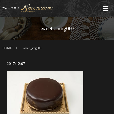
メ
sweets_img003
HOME
sweets_img003
2017/12/07