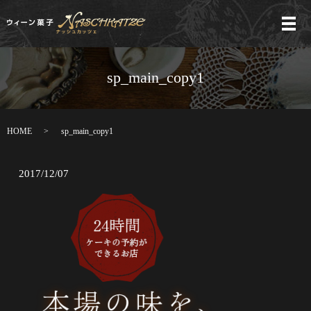
メ
sp_main_copy1
HOME
sp_main_copy1
2017/12/07