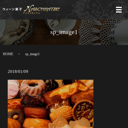
メ
sp_image1
HOME
sp_image1
2018/01/09