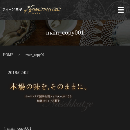
メ
main_copy001
HOME
main_copy001
2018/02/02
main_copy001