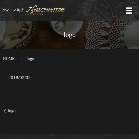
メ
logo
HOME
logo
2018/02/02
logo