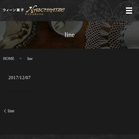
メ
line
HOME
line
2017/12/07
line