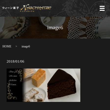
メ
image6
HOME
image6
2018/01/06