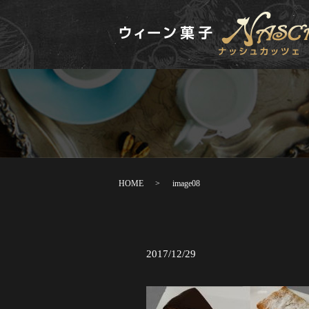
HOME
image08
2017/12/29