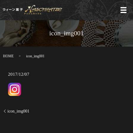
メ
icon_img001
HOME
icon_img001
2017/12/07
icon_img001