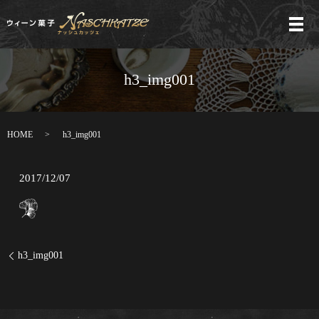
メ
h3_img001
HOME
h3_img001
2017/12/07
h3_img001