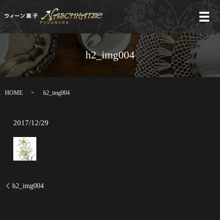
メ
h2_img004
HOME
h2_img004
2017/12/29
h2_img004