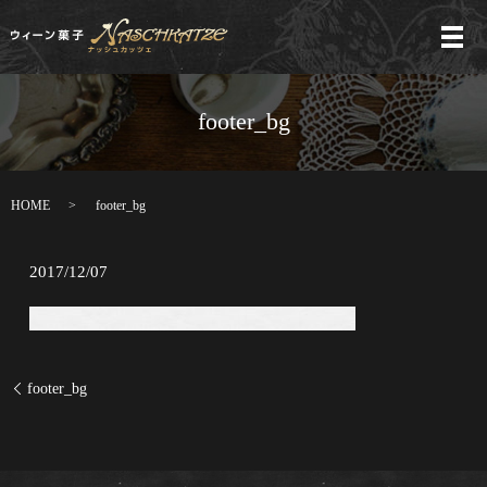
メ
footer_bg
HOME
footer_bg
2017/12/07
footer_bg